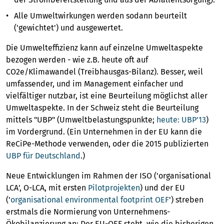
Alle Umweltwirkungen werden sodann beurteilt
('gewichtet') und ausgewertet.
Die Umwelteffizienz kann auf einzelne Umweltaspekte
bezogen werden - wie z.B. heute oft auf
CO2e/Klimawandel (Treibhausgas-Bilanz). Besser, weil
umfassender, und im Management einfacher und
vielfältiger nutzbar, ist eine Beurteilung möglichst aller
Umweltaspekte. In der Schweiz steht die Beurteilung
mittels "UBP" (Umweltbelastungspunkte;
heute: UBP'13
)
im Vordergrund. (Ein Unternehmen in der EU kann die
ReCiPe-Methode verwenden, oder die 2015 publizierten
UBP für Deutschland
.)
Neue Entwicklungen im Rahmen der ISO ('organisational
LCA', O-LCA, mit ersten
Pilotprojekten
) und der EU
('
organisational environmental footprint OEF
') streben
erstmals die Normierung von Unternehmens-
Ökobilanzierung an: Der EU-OEF steht, wie die bisherigen